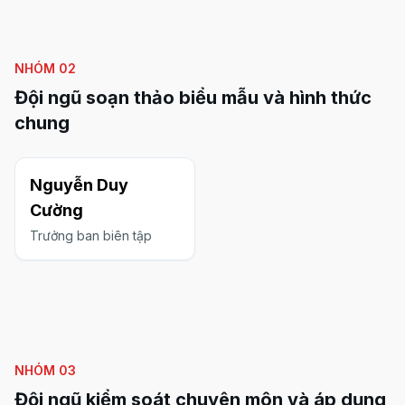
Liên kết nhanh
Về chúng tôi
NHÓM
02
Biểu giá dịch vụ
Đội ngũ soạn thảo biểu mẫu và hình thức
Đội ngũ phát triển
chung
Thông tin
Nguyễn Duy
Câu hỏi thường gặp
Cường
Chính sách hệ thống
Trưởng ban biên tập
Miễn trừ trách nhiệm
NHÓM
03
Đội ngũ kiểm soát chuyên môn và áp dụng