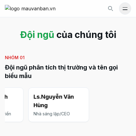
Mới
Gói văn bản
Đội ngũ
của chúng tôi
Tin Tức
Số điện thoại hỗ trợ
NHÓM
01
0977 523 155
Đội ngũ phân tích thị trường và tên gọi
biểu mẫu
Liên hệ
ành
Ls.Nguyễn Văn
Số điện thoại hỗ trợ:
Hùng
0977 523 155
 triển
Nhà sáng lập/CEO
Email:
info@luatthienma.com.vn