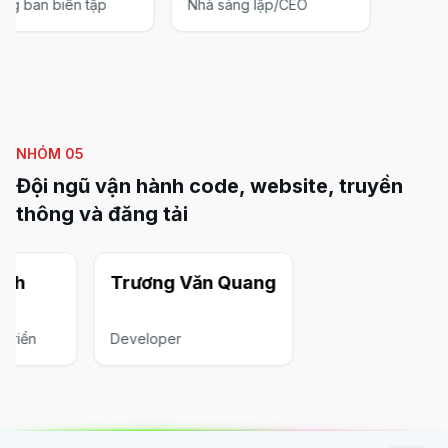
ởng ban biên tập
Nhà sáng lập/CEO
NHÓM
05
Đội ngũ vận hành code, website, truyền
thông và đăng tải
ành
Trương Văn Quang
 triển
Developer