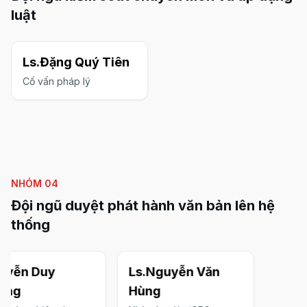
luật
Ls.Đặng Quý Tiên
Cố vấn pháp lý
NHÓM
04
Đội ngũ duyệt phát hành văn bản lên hệ
thống
uyễn Duy
Ls.Nguyễn Văn
ờng
Hùng