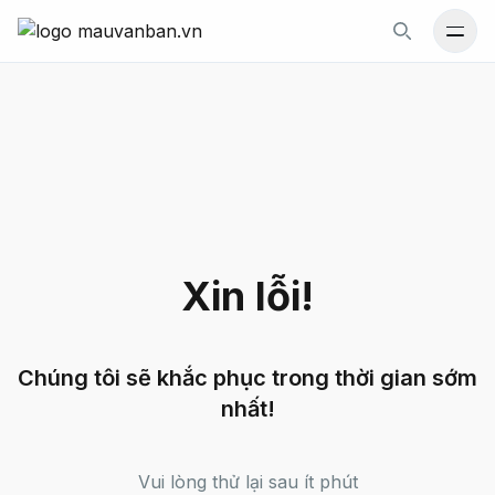
Mới
Gói văn bản
Tin Tức
Số điện thoại hỗ trợ
0977 523 155
Xin lỗi!
Liên hệ
Số điện thoại hỗ trợ:
Chúng tôi sẽ khắc phục trong thời gian sớm
0977 523 155
nhất!
Email:
info@luatthienma.com.vn
Vui lòng thử lại sau ít phút