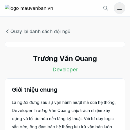
Mới
Gói văn bản
Quay lại danh sách đội ngũ
Tin Tức
Số điện thoại hỗ trợ
Trương Văn Quang
0977 523 155
Developer
Liên hệ
Giới thiệu chung
Số điện thoại hỗ trợ:
0977 523 155
Là người đứng sau sự vận hành mượt mà của hệ thống,
Developer Trương Văn Quang chịu trách nhiệm xây
Email:
dựng và tối ưu hóa nền tảng kỹ thuật. Với tư duy logic
info@luatthienma.com.vn
sắc bén, ông đảm bảo hệ thống lưu trữ văn bản luôn