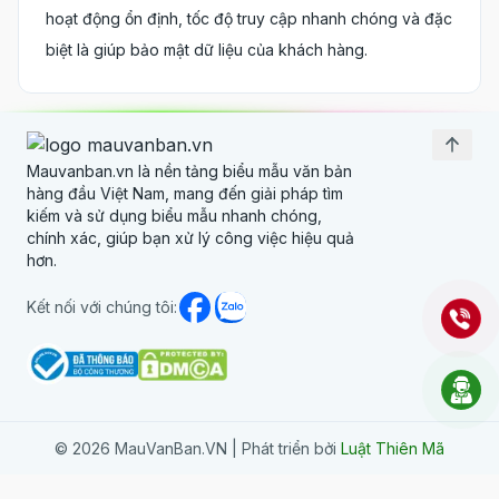
Liên kết nhanh
hoạt động ổn định, tốc độ truy cập nhanh chóng và đặc
biệt là giúp bảo mật dữ liệu của khách hàng.
Về chúng tôi
Biểu giá dịch vụ
Đội ngũ phát triển
Mauvanban.vn là nền tảng biểu mẫu văn bản
hàng đầu Việt Nam, mang đến giải pháp tìm
Thông tin
kiếm và sử dụng biểu mẫu nhanh chóng,
chính xác, giúp bạn xử lý công việc hiệu quả
Câu hỏi thường gặp
hơn.
Chính sách hệ thống
Kết nối với chúng tôi:
Miễn trừ trách nhiệm
©
2026
MauVanBan.VN | Phát triển bởi
Luật Thiên Mã