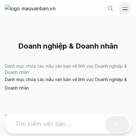
Mới
Gói văn bản
Tin Tức
Doanh nghiệp & Doanh nhân
Số điện thoại hỗ trợ
0977 523 155
Danh mục chứa các mẫu văn bản về lĩnh vực Doanh nghiệp &
Doanh nhân
Danh mục chứa các mẫu văn bản về lĩnh vực Doanh nghiệp &
Liên hệ
Doanh nhân
Số điện thoại hỗ trợ:
0977 523 155
Email:
info@luatthienma.com.vn